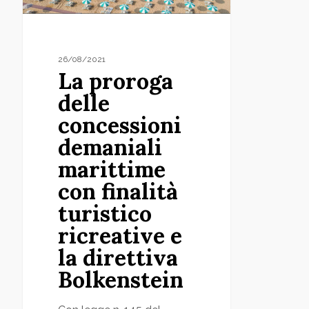
marittime
con
finalità
26/08/2021
turistico
La proroga
ricreative
delle
e
concessioni
la
demaniali
direttiva
marittime
Bolkenstein
con finalità
turistico
ricreative e
la direttiva
Bolkenstein