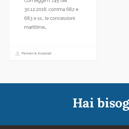
Con legge n. 145 del
30.12.2018, comma 682 e
683 e ss., le concessioni
marittime…
Pavirani & Associati
Hai bisog